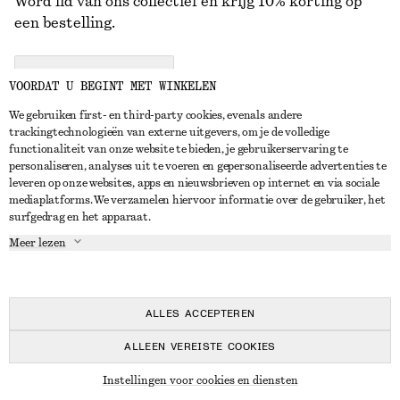
Word lid van ons collectief en krijg 10% korting op
een bestelling.
CREATE ACCOUNT
VOORDAT U BEGINT MET WINKELEN
We gebruiken first- en third-party cookies, evenals andere
trackingtechnologieën van externe uitgevers, om je de volledige
NEEM CONTACT OP
functionaliteit van onze website te bieden, je gebruikerservaring te
personaliseren, analyses uit te voeren en gepersonaliseerde advertenties te
Neem contact met ons op
Instagram
leveren op onze websites, apps en nieuwsbrieven op internet en via sociale
KLANTENSERVICE
mediaplatforms. We verzamelen hiervoor informatie over de gebruiker, het
Store locator
Pinterest
surfgedrag en het apparaat.
Betaling
OVER ONS
Partners
Facebook
Meer lezen
Levering
Over ons
Carrière
YouTube
Retouren en terugbetalingen
In de maak
Pers
TikTok
Herroepingsrecht
ALLES ACCEPTEREN
Veelgestelde vragen
ALLEEN VEREISTE COOKIES
Maatgids
© 2026 & OTHER STORIES
Instellingen voor cookies en diensten
Studentenkorting