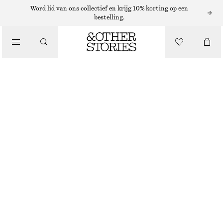
Word lid van ons collectief en krijg 10% korting op een
DRAAGTASSEN
bestelling.
/
GROTE LEREN DRAAGTAS
TASSEN
€ 149
NIET OP VOORRAAD
ZWART
ONESIZE
MAAT