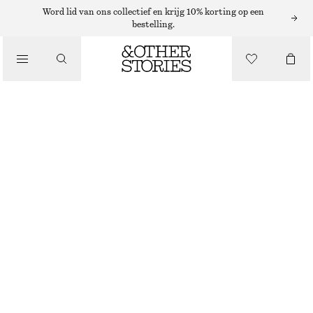
PLATTE SCHOENEN
Word lid van ons collectief en krijg 10% korting op een
bestelling.
LEREN BALLERINA'S
/
SCHOENEN
€ 69
€ 119
LAATSTE KANS
DONKERBRUIN
36
37
38
39
40
41