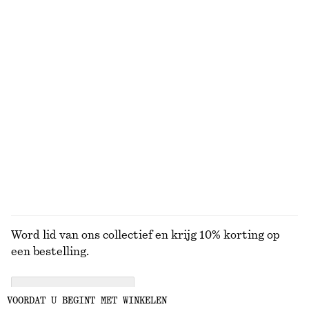
Trui van een alpacamix
Perfect Pistachio handcrème
€ 45
€ 79
€ 5
€ 7
Laatste kans
30 ML | € 166.67 / 1 L
Laatste kans
10 geuren
Oversized overhemd met kwartmouwen
Ribgebreide mini-jurk met opstaande boord
€ 39
€ 59
€ 39
€ 89
Laatste kans
Laatste kans
Wool-cotton
BEKIJK ALLE PLATTE SCHOENEN
Word lid van ons collectief en krijg 10% korting op
een bestelling.
CREATE ACCOUNT
VOORDAT U BEGINT MET WINKELEN