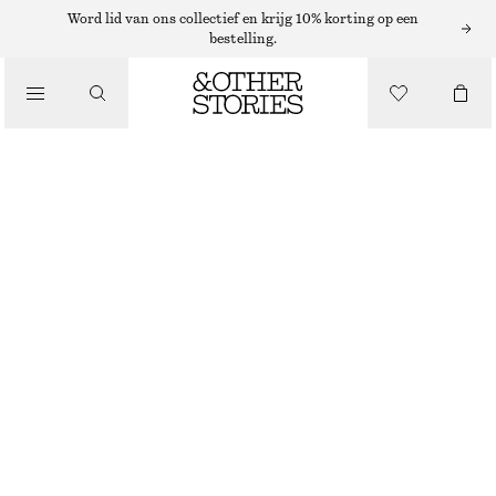
PARFUMOLIE
Word lid van ons collectief en krijg 10% korting op een
bestelling.
/
PARFUMS
PERLE DE COCO ROLL-ON PARFUM
€ 19
/
BEAUTY
46 G | € 413.04 / 1 KG
PERLE DE COCO
+
15
KIES MAAT
Zoek in de winkel