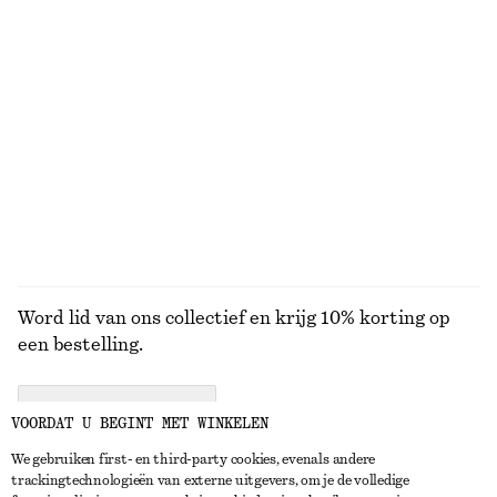
50 ML | € 700 / 1 L
15 geuren
Gedrapeerde top van jersey
Sicilian Sunrise bodymist in mini-formaat
€ 99
€ 9
Nieuw
50 G | € 180 / 1 KG
Online exclusive
10 geuren
BEKIJK ALLE PARFUMS
Word lid van ons collectief en krijg 10% korting op
een bestelling.
CREATE ACCOUNT
VOORDAT U BEGINT MET WINKELEN
We gebruiken first- en third-party cookies, evenals andere
trackingtechnologieën van externe uitgevers, om je de volledige