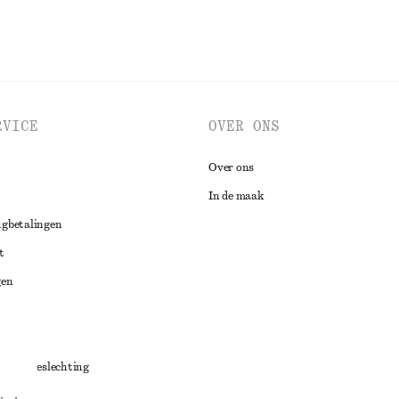
RVICE
OVER ONS
Over ons
In de maak
ugbetalingen
t
gen
ng
chillenbeslechting
aarden