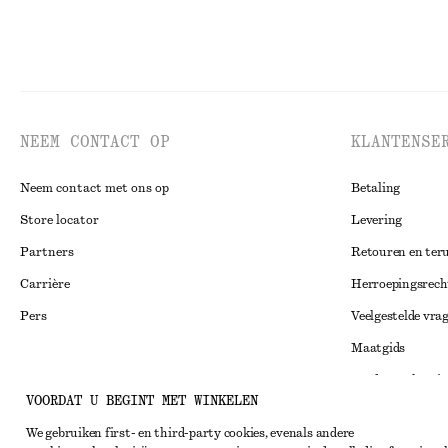
NEEM CONTACT OP
KLANTENSE
Neem contact met ons op
Betaling
Store locator
Levering
Partners
Retouren en ter
Carrière
Herroepingsrech
Pers
Veelgestelde vra
Maatgids
Studentenkorti
Instagram
VOORDAT U BEGINT MET WINKELEN
Alternatieve ges
Pinterest
We gebruiken first- en third-party cookies, evenals andere
Algemene voorw