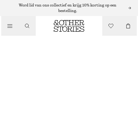
Word lid van ons collectief en krijg 10% korting op een
RIEMEN
bestelling.
/
ACCESSOIRES
LEREN RIEM
€ 59
ZWART
XS/S
M/L
Maattabel
MAAT