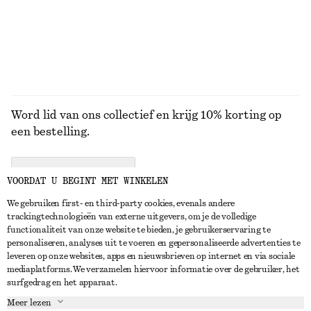
+
5
+
9
BEKIJK ALLE RIEMEN
Word lid van ons collectief en krijg 10% korting op
een bestelling.
CREATE ACCOUNT
VOORDAT U BEGINT MET WINKELEN
We gebruiken first- en third-party cookies, evenals andere
trackingtechnologieën van externe uitgevers, om je de volledige
NEEM CONTACT OP
functionaliteit van onze website te bieden, je gebruikerservaring te
personaliseren, analyses uit te voeren en gepersonaliseerde advertenties te
Neem contact met ons op
Instagram
leveren op onze websites, apps en nieuwsbrieven op internet en via sociale
KLANTENSERVICE
mediaplatforms. We verzamelen hiervoor informatie over de gebruiker, het
Store locator
Pinterest
surfgedrag en het apparaat.
Betaling
OVER ONS
Partners
Facebook
Meer lezen