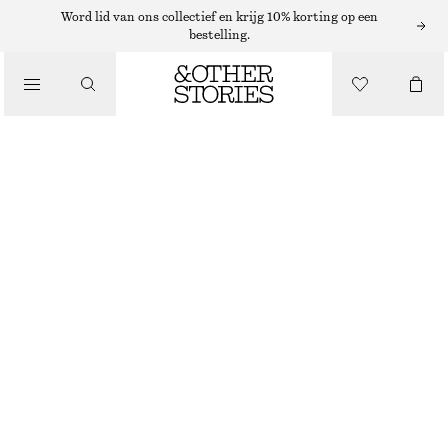
Word lid van ons collectief en krijg 10% korting op een
RIEMEN
bestelling.
/
ACCESSOIRES
LEREN RIEM
€ 59
BRUIN
XS/S
M/L
Maattabel
MAAT