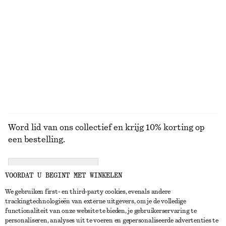
Minirok van katoenen keperstof met riem
T-shirt van katoen met ronde hals
€ 69
€ 25
100% cotton
100% organic cotton
+
12
BEKIJK ALLE RIEMEN
Word lid van ons collectief en krijg 10% korting op
een bestelling.
CREATE ACCOUNT
VOORDAT U BEGINT MET WINKELEN
We gebruiken first- en third-party cookies, evenals andere
trackingtechnologieën van externe uitgevers, om je de volledige
NEEM CONTACT OP
functionaliteit van onze website te bieden, je gebruikerservaring te
personaliseren, analyses uit te voeren en gepersonaliseerde advertenties te