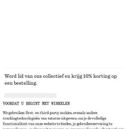
100% cotton
Kort jack
Trenchcoat met ceintuur
€ 149
€ 179
Nieuw
BEKIJK ALLE PORTEMONNEES
Word lid van ons collectief en krijg 10% korting op
een bestelling.
CREATE ACCOUNT
VOORDAT U BEGINT MET WINKELEN
We gebruiken first- en third-party cookies, evenals andere
trackingtechnologieën van externe uitgevers, om je de volledige
NEEM CONTACT OP
functionaliteit van onze website te bieden, je gebruikerservaring te