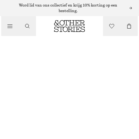
Word lid van ons collectief en krijg 10% korting op een
PORTEMONNEES
bestelling.
LEREN CROSSBODY-KAARTHOUDER
/
TASSEN
€ 49
BORDEAUXROOD
ONESIZE
MAAT