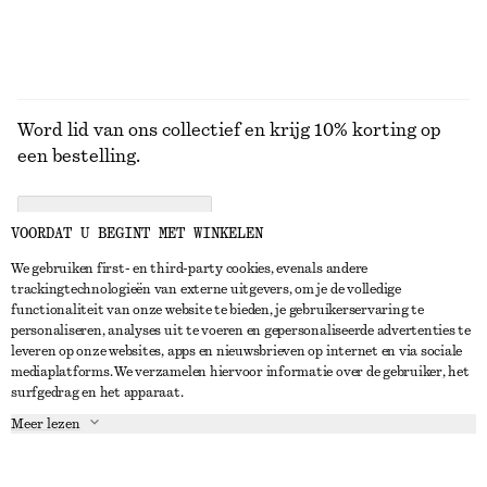
Word lid van ons collectief en krijg 10% korting op
een bestelling.
CREATE ACCOUNT
VOORDAT U BEGINT MET WINKELEN
We gebruiken first- en third-party cookies, evenals andere
trackingtechnologieën van externe uitgevers, om je de volledige
NEEM CONTACT OP
functionaliteit van onze website te bieden, je gebruikerservaring te
personaliseren, analyses uit te voeren en gepersonaliseerde advertenties te
Neem contact met ons op
Instagram
leveren op onze websites, apps en nieuwsbrieven op internet en via sociale
KLANTENSERVICE
mediaplatforms. We verzamelen hiervoor informatie over de gebruiker, het
Store locator
Pinterest
surfgedrag en het apparaat.
Betaling
OVER ONS
Partners
Facebook
Meer lezen
Levering
Over ons
Carrière
YouTube
Retouren en terugbetalingen