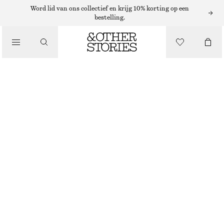
Word lid van ons collectief en krijg 10% korting op een
PORTEMONNEES
bestelling.
KLEINE KAARTHOUDER
/
TASSEN
€ 39
VAALBLAUW
+
7
ONESIZE
MAAT
KIES MAAT