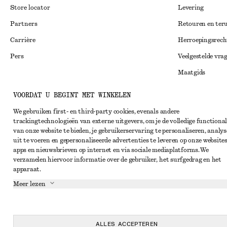
Store locator
Levering
Partners
Retouren en ter
Carrière
Herroepingsrech
Pers
Veelgestelde vra
Maatgids
Studentenkorti
Instagram
VOORDAT U BEGINT MET WINKELEN
Alternatieve ges
Pinterest
We gebruiken first- en third-party cookies, evenals andere
trackingtechnologieën van externe uitgevers, om je de volledige functional
Algemene voorw
Facebook
van onze website te bieden, je gebruikerservaring te personaliseren, analys
Lidmaatschapsv
uit te voeren en gepersonaliseerde advertenties te leveren op onze websites
YouTube
apps en nieuwsbrieven op internet en via sociale mediaplatforms. We
Cookieverklarin
TikTok
verzamelen hiervoor informatie over de gebruiker, het surfgedrag en het
apparaat.
Cookie- en servi
Meer lezen
Privacyverklari
Servicevoorwaar
Toegankelijkheid
ALLES ACCEPTEREN