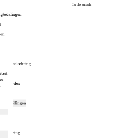
In de maak
ugbetalingen
t
gen
ng
chillenbeslechting
iteit
aarden
es
oorwaarden
,
g
ce-instellingen
ng
den
sverklaring