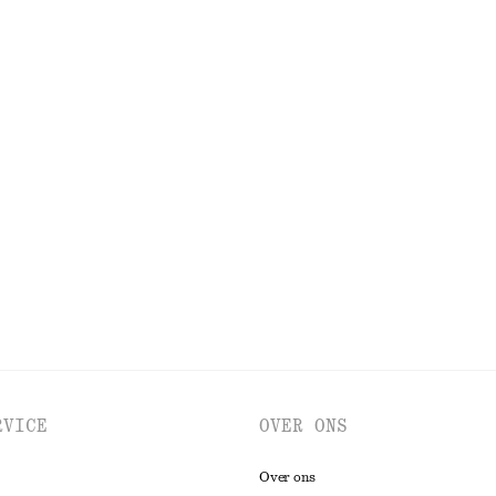
RKEN
ACCESSOIRES
JACKS EN JASSEN
RVICE
OVER ONS
Over ons