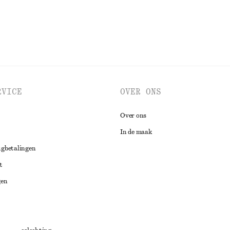
RVICE
OVER ONS
Over ons
In de maak
ugbetalingen
t
gen
ng