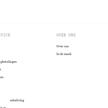
RVICE
OVER ONS
Over ons
In de maak
ugbetalingen
t
gen
ng
chillenbeslechting