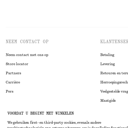
NEEM CONTACT OP
KLANTENSE
Neem contact met ons op
Betaling
Store locator
Levering
Partners
Retouren en ter
Carrière
Herroepingsrech
Pers
Veelgestelde vra
Maatgids
Studentenkorti
Instagram
VOORDAT U BEGINT MET WINKELEN
Alternatieve ges
Pinterest
We gebruiken first- en third-party cookies, evenals andere