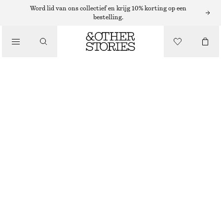
Word lid van ons collectief en krijg 10% korting op een
bestelling.
/
JURKEN EN JUMPSUITS
LINNEN MINI-JURK
€ 59
€ 89
LAATSTE KANS
/
KLEDING
DONKERBRUIN
32
34
36
38
40
42
44