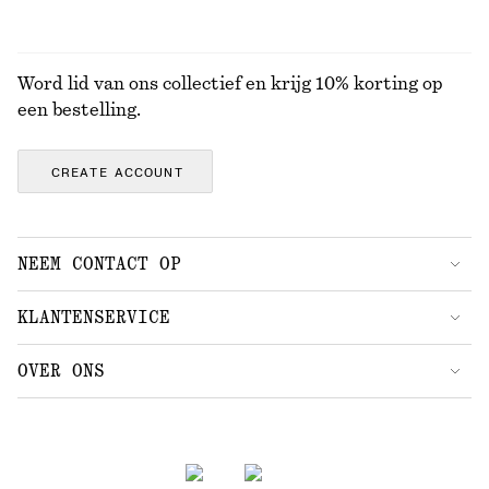
Word lid van ons collectief en krijg 10% korting op
een bestelling.
CREATE ACCOUNT
NEEM CONTACT OP
Neem contact met ons op
Instagram
KLANTENSERVICE
Store locator
Pinterest
Betaling
OVER ONS
Partners
Facebook
Levering
Over ons
Carrière
YouTube
Retouren en terugbetalingen
In de maak
Pers
TikTok
Herroepingsrecht