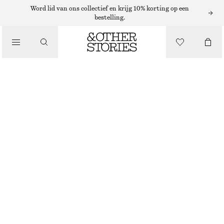
Word lid van ons collectief en krijg 10% korting op een
bestelling.
/
JURKEN EN JUMPSUITS
SATIJNEN MINI-SLIPDRESS
€ 49
€ 69
LAATSTE KANS
/
KLEDING
DONKERTAUPE
32
34
36
38
40
42
44