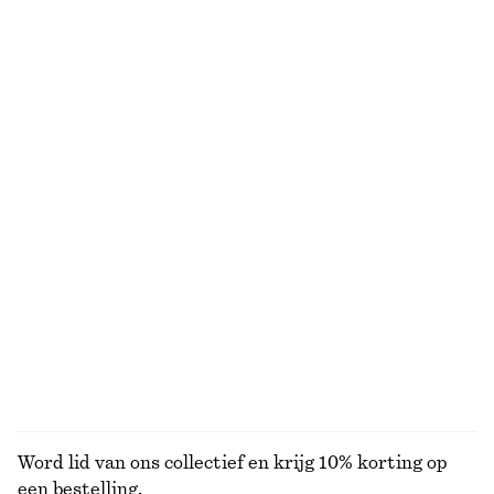
€ 27
€ 69
€ 49
€ 99
Laatste kans
VORIGE PRIJS:
€ 35
Laatste kans
100% organic cotton
Gebreide top van alpacawolmix
Midi-slipdress met V-hals
€ 69
€ 65
€ 89
Laatste kans
Tanktop met lage ronde hals
Mini-jurk met strik aan de zoom
€ 35
€ 49
€ 79
Laatste kans
BEKIJK ALLE JURKEN EN JUMPSUITS
Word lid van ons collectief en krijg 10% korting op
een bestelling.