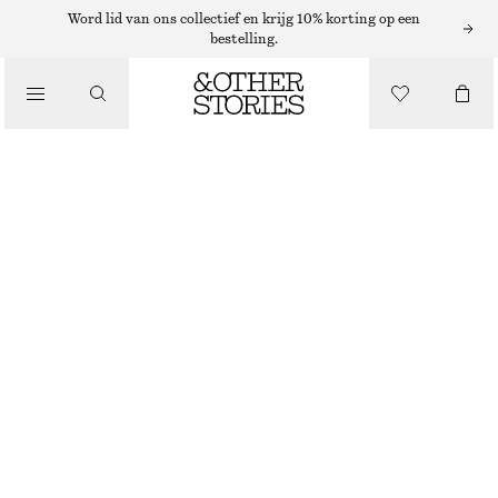
RINGEN
Word lid van ons collectief en krijg 10% korting op een
bestelling.
/
SIERADEN
MEERKLEURIGE RING VAN MESSING
/
ACCESSOIRES
€ 29
NIET OP VOORRAAD
WIT/VEELKLEURIG
S
M
L