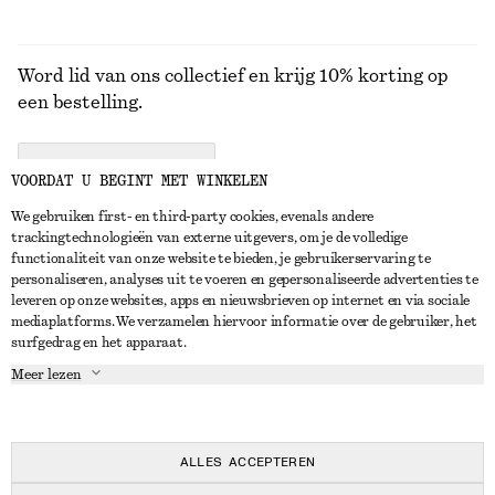
Word lid van ons collectief en krijg 10% korting op
een bestelling.
CREATE ACCOUNT
VOORDAT U BEGINT MET WINKELEN
We gebruiken first- en third-party cookies, evenals andere
trackingtechnologieën van externe uitgevers, om je de volledige
NEEM CONTACT OP
functionaliteit van onze website te bieden, je gebruikerservaring te
personaliseren, analyses uit te voeren en gepersonaliseerde advertenties te
Neem contact met ons op
Instagram
leveren op onze websites, apps en nieuwsbrieven op internet en via sociale
KLANTENSERVICE
mediaplatforms. We verzamelen hiervoor informatie over de gebruiker, het
Store locator
Pinterest
surfgedrag en het apparaat.
Betaling
OVER ONS
Partners
Facebook
Meer lezen
Levering
Over ons
Carrière
YouTube
Retouren en terugbetalingen
In de maak
Pers
TikTok
Herroepingsrecht
ALLES ACCEPTEREN
Veelgestelde vragen