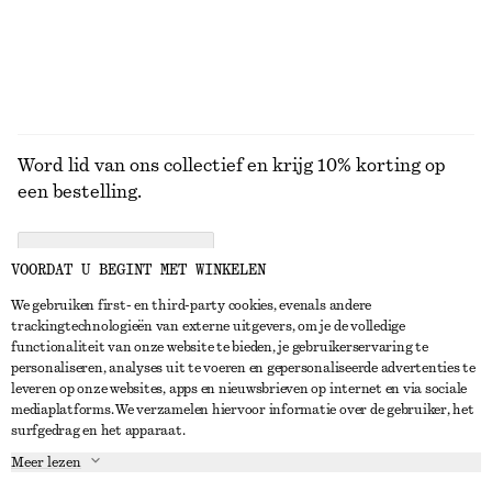
BEKIJK ALLE SIERADEN
Word lid van ons collectief en krijg 10% korting op
een bestelling.
CREATE ACCOUNT
VOORDAT U BEGINT MET WINKELEN
We gebruiken first- en third-party cookies, evenals andere
trackingtechnologieën van externe uitgevers, om je de volledige
NEEM CONTACT OP
functionaliteit van onze website te bieden, je gebruikerservaring te
personaliseren, analyses uit te voeren en gepersonaliseerde advertenties te
Neem contact met ons op
Instagram
leveren op onze websites, apps en nieuwsbrieven op internet en via sociale
KLANTENSERVICE
mediaplatforms. We verzamelen hiervoor informatie over de gebruiker, het
Store locator
Pinterest
surfgedrag en het apparaat.
Betaling
OVER ONS
Partners
Facebook
Meer lezen
Levering