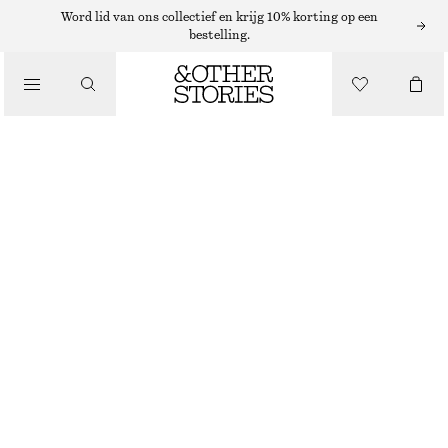
RINGEN
Word lid van ons collectief en krijg 10% korting op een
bestelling.
/
SIERADEN
MEERKLEURIGE RING VAN MESSING
/
ACCESSOIRES
€ 29
NIET OP VOORRAAD
ZWART/VEELKLEURIG
S
M
L