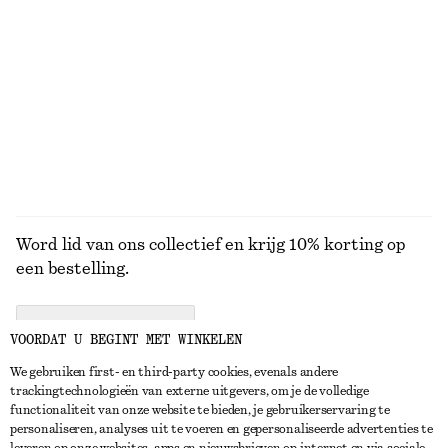
Oversized overhemd
Klassieke leren draagtas
€ 79
€ 119
100% cotton
BEKIJK ALLE LOAFERS
Word lid van ons collectief en krijg 10% korting op
een bestelling.
CREATE ACCOUNT
VOORDAT U BEGINT MET WINKELEN
We gebruiken first- en third-party cookies, evenals andere
trackingtechnologieën van externe uitgevers, om je de volledige
NEEM CONTACT OP
functionaliteit van onze website te bieden, je gebruikerservaring te
personaliseren, analyses uit te voeren en gepersonaliseerde advertenties te
Neem contact met ons op
Instagram