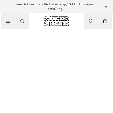
Word lid van ons collectief en krijg 10% korting op een
bestelling.
LOAFERS
/
SCHOENEN
LEREN PENNY LOAFERS
€ 129
ZWART
+
6
36
37
38
39
40
41
42
Maattabel
MAAT
KIES MAAT