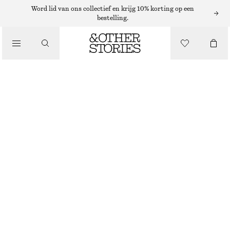
Word lid van ons collectief en krijg 10% korting op een
bestelling.
LOAFERS
/
SCHOENEN
LEREN LOAFERS MET DIKKE ZOOL
€ 149
ZWART
36
37
38
39
40
41
42
Maattabel
MAAT