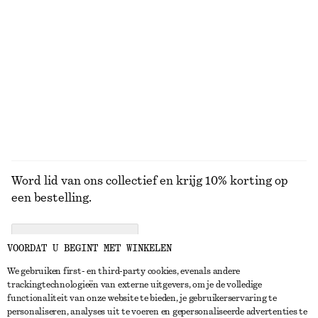
Katoenen midi-jurk
T-shirt van katoen met ronde hals
€ 79
€ 25
100% cotton
100% cotton
+
11
BEKIJK ALLE LOAFERS
Word lid van ons collectief en krijg 10% korting op
een bestelling.
CREATE ACCOUNT
VOORDAT U BEGINT MET WINKELEN
We gebruiken first- en third-party cookies, evenals andere
trackingtechnologieën van externe uitgevers, om je de volledige
NEEM CONTACT OP
functionaliteit van onze website te bieden, je gebruikerservaring te
personaliseren, analyses uit te voeren en gepersonaliseerde advertenties te