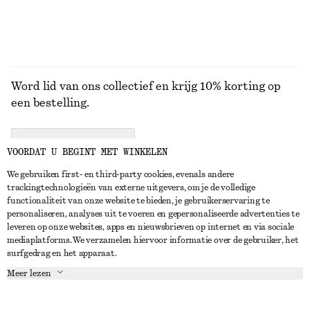
Word lid van ons collectief en krijg 10% korting op
een bestelling.
CREATE ACCOUNT
VOORDAT U BEGINT MET WINKELEN
We gebruiken first- en third-party cookies, evenals andere
trackingtechnologieën van externe uitgevers, om je de volledige
NEEM CONTACT OP
functionaliteit van onze website te bieden, je gebruikerservaring te
personaliseren, analyses uit te voeren en gepersonaliseerde advertenties te
Neem contact met ons op
Instagram
leveren op onze websites, apps en nieuwsbrieven op internet en via sociale
KLANTENSERVICE
mediaplatforms. We verzamelen hiervoor informatie over de gebruiker, het
Store locator
Pinterest
surfgedrag en het apparaat.
Betaling
OVER ONS
Partners
Facebook
Meer lezen
Levering
Over ons
Carrière
YouTube
Retouren en terugbetalingen