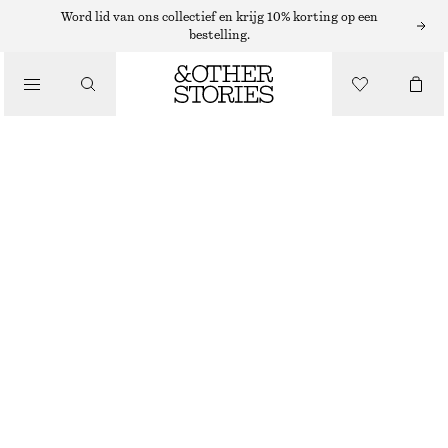
SHORTS
Word lid van ons collectief en krijg 10% korting op een
bestelling.
/
BROEKEN
ELEGANTE LINNEN SHORT
/
€ 45
€ 69
KLEDING
LAATSTE KANS
BEIGE
32
34
36
38
40
42
44