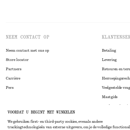
NEEM CONTACT OP
KLANTENSE
Neem contact met ons op
Betaling
Store locator
Levering
Partners
Retouren en ter
Carrière
Herroepingsrech
Pers
Veelgestelde vra
Maatgids
Studentenkorti
Instagram
VOORDAT U BEGINT MET WINKELEN
Alternatieve ges
Pinterest
We gebruiken first- en third-party cookies, evenals andere
Algemene voorw
Facebook
trackingtechnologieën van externe uitgevers, om je de volledige functional