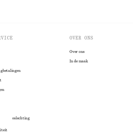
RVICE
OVER ONS
Over ons
In de maak
ugbetalingen
t
gen
ng
chillenbeslechting
aarden
iteit