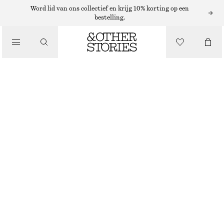
Word lid van ons collectief en krijg 10% korting op een
bestelling.
MAKE-UP
/
BEAUTY
PICTURE PEONY POWDER BLUSH
€ 22
4.5 ML | € 4 888.89 / 1 L
PICTURE PEONY
KIES MAAT
Zoek in de winkel