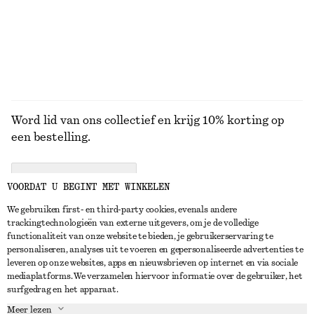
Word lid van ons collectief en krijg 10% korting op
een bestelling.
CREATE ACCOUNT
VOORDAT U BEGINT MET WINKELEN
We gebruiken first- en third-party cookies, evenals andere
trackingtechnologieën van externe uitgevers, om je de volledige
NEEM CONTACT OP
functionaliteit van onze website te bieden, je gebruikerservaring te
personaliseren, analyses uit te voeren en gepersonaliseerde advertenties te
Neem contact met ons op
Instagram
leveren op onze websites, apps en nieuwsbrieven op internet en via sociale
KLANTENSERVICE
mediaplatforms. We verzamelen hiervoor informatie over de gebruiker, het
Store locator
Pinterest
surfgedrag en het apparaat.
Betaling
OVER ONS
Partners
Facebook
Meer lezen