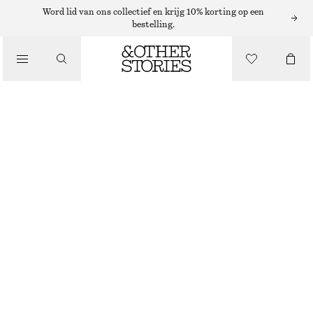
Word lid van ons collectief en krijg 10% korting op een
bestelling.
MAKE-UP
/
BEAUTY
BLOSSOM OUT POWDER BLUSH
€ 22
4.5 ML | € 4 888.89 / 1 L
BLOSSOM OUT
KIES MAAT
Zoek in de winkel