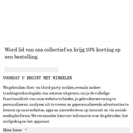
Word lid van ons collectief en krijg 10% korting op
een bestelling.
CREATE ACCOUNT
VOORDAT U BEGINT MET WINKELEN
We gebruiken first- en third-party cookies, evenals andere
trackingtechnologieën van externe uitgevers, om je de volledige
NEEM CONTACT OP
functionaliteit van onze website te bieden, je gebruikerservaring te
personaliseren, analyses uit te voeren en gepersonaliseerde advertenties te
Neem contact met ons op
Instagram
leveren op onze websites, apps en nieuwsbrieven op internet en via sociale
KLANTENSERVICE
mediaplatforms. We verzamelen hiervoor informatie over de gebruiker, het
Store locator
Pinterest
surfgedrag en het apparaat.
Betaling
OVER ONS
Partners
Facebook
Meer lezen