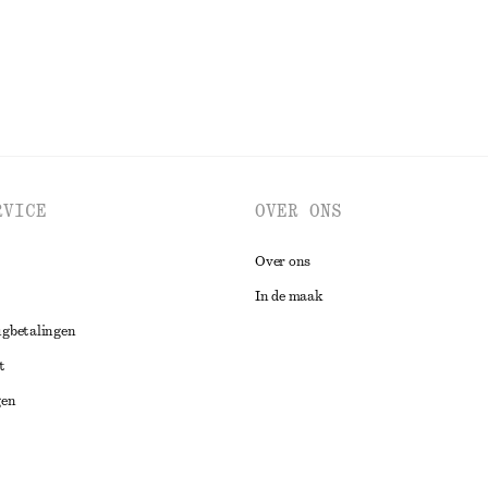
BEKIJK ALLE SJAALS
RVICE
OVER ONS
Over ons
In de maak
ugbetalingen
t
gen
ng