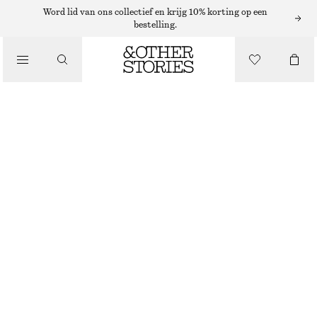
Word lid van ons collectief en krijg 10% korting op een
SJAALS
bestelling.
/
ACCESSOIRES
GROTE MOHAIR SJAAL
€ 99
LICHTGEEL
198X30
Maattabel
MAAT