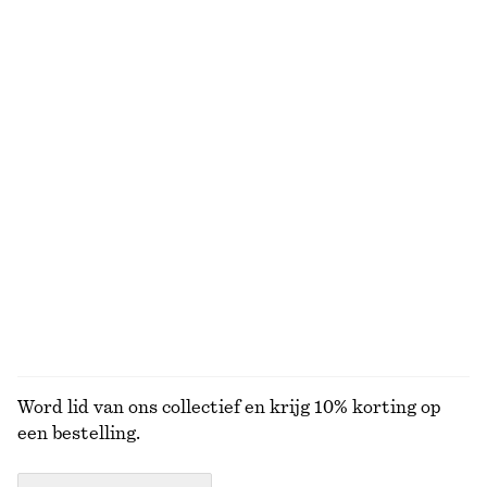
Recht katoenen T-shirt
Mini-overhemdjurk met omslag
€ 25
€ 99
100% organic cotton
100% cotton
+
7
Jeans met taps toelopende pijpen
Uitlopende linnen midi-jurk
€ 89
€ 99
Nieuw
+
1
100% linen
BEKIJK ALLE SJAALS
Word lid van ons collectief en krijg 10% korting op
een bestelling.