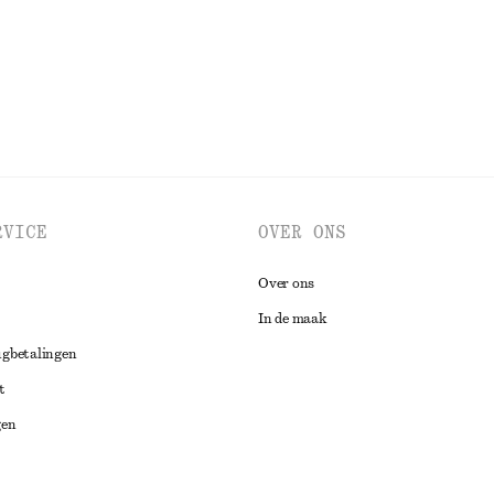
BEKIJK ALLE TOPS EN T-SHIRTS
RVICE
OVER ONS
Over ons
In de maak
ugbetalingen
t
gen