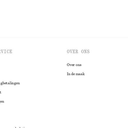
RVICE
OVER ONS
Over ons
In de maak
ugbetalingen
t
gen
ng