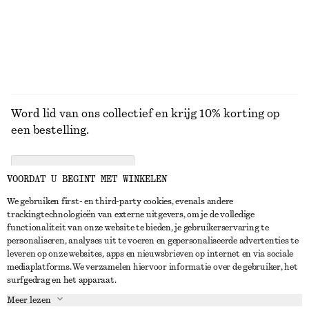
BEKIJK ALLE SANDALEN
Word lid van ons collectief en krijg 10% korting op
een bestelling.
CREATE ACCOUNT
VOORDAT U BEGINT MET WINKELEN
We gebruiken first- en third-party cookies, evenals andere
trackingtechnologieën van externe uitgevers, om je de volledige
NEEM CONTACT OP
functionaliteit van onze website te bieden, je gebruikerservaring te
personaliseren, analyses uit te voeren en gepersonaliseerde advertenties te
Neem contact met ons op
Instagram
leveren op onze websites, apps en nieuwsbrieven op internet en via sociale
KLANTENSERVICE
mediaplatforms. We verzamelen hiervoor informatie over de gebruiker, het
Store locator
Pinterest
surfgedrag en het apparaat.
Betaling
OVER ONS
Partners
Facebook
Meer lezen