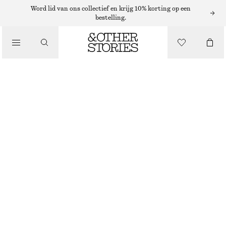
PLATTE SANDALEN
Word lid van ons collectief en krijg 10% korting op een
bestelling.
/
SANDALEN
SANDALEN MET GEKRUISTE BANDJES
€ 89
/
SCHOENEN
BRUIN
35
36
37
38
39
40
41
42
Maattabel
MAAT