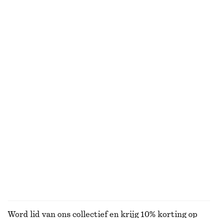
NIET WAT JE ZOCHT?
BEKIJK ONZE ANDERE COLLECTIES
KNITWEAR
JURKEN
ACCESSOIRES
JACKS EN
JASSEN
Word lid van ons collectief en krijg 10% korting op