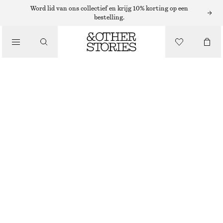
Word lid van ons collectief en krijg 10% korting op een
bestelling.
KLEDING
GERIBBELDE SOKKEN MET RUCHES
€ 9
ROOD
36/38
39/41
Maattabel
MAAT