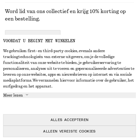
Word lid van ons collectief en krijg 10% korting op
een bestelling.
CREATE ACCOUNT
VOORDAT U BEGINT MET WINKELEN
We gebruiken first- en third-party cookies, evenals andere
trackingtechnologieën van externe uitgevers, om je de volledige
NEEM CONTACT OP
functionaliteit van onze website te bieden, je gebruikerservaring te
personaliseren, analyses uit te voeren en gepersonaliseerde advertenties te
Neem contact met ons op
Instagram
leveren op onze websites, apps en nieuwsbrieven op internet en via sociale
KLANTENSERVICE
mediaplatforms. We verzamelen hiervoor informatie over de gebruiker, het
Store locator
Pinterest
surfgedrag en het apparaat.
Betaling
OVER ONS
Partners
Facebook
Meer lezen
Levering
Over ons
Carrière
YouTube
Retouren en terugbetalingen
In de maak
Pers
TikTok
Herroepingsrecht
ALLES ACCEPTEREN
Veelgestelde vragen
ALLEEN VEREISTE COOKIES
Maatgids