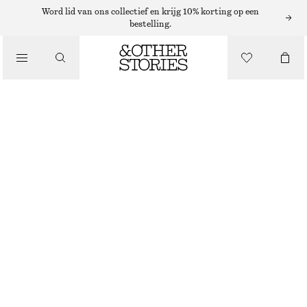
Word lid van ons collectief en krijg 10% korting op een
bestelling.
KLEDING
GERIBBELDE SOKKEN MET RUCHES
€ 9
WIT
36/38
39/41
Maattabel
MAAT