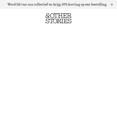
Word lid van ons collectief en krijg 10% korting op een bestelling.
GERIBBELDE TOP MET LANGE MOUWEN
NIET OP VOORRAAD
LICHTPAARS
+
11
XS
S
M
L
Maattabel
MAAT