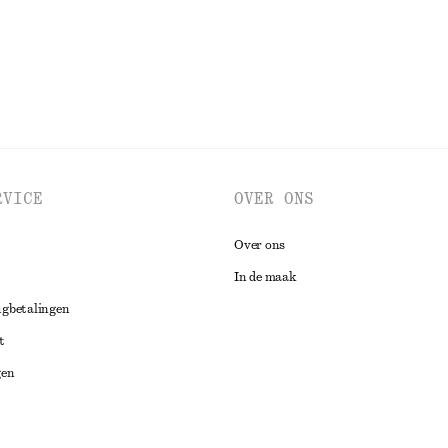
BEKIJK ALLE TOPS EN T-SHIRTS
RVICE
OVER ONS
Over ons
In de maak
ugbetalingen
t
gen
ng