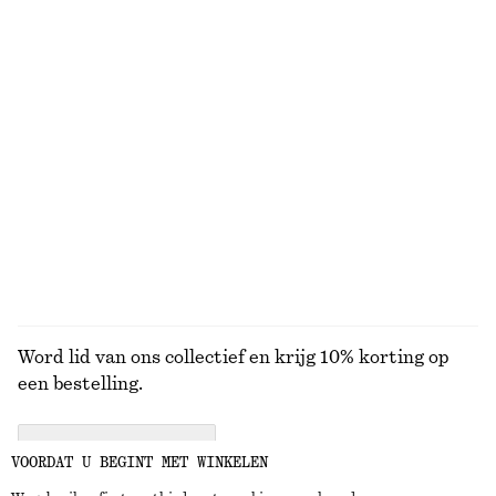
Gedrapeerde top met gedrapeerde kraag
Triangelbikinitop met textuur
€ 25
€ 49
€ 22
€ 29
Laatste kans
Laatste kans
Triangelbikinitop met plooien
Vissershoedje van geweven stro
€ 29
€ 39
Online exclusive
BEKIJK ALLE BADKLEDING
Word lid van ons collectief en krijg 10% korting op
een bestelling.
CREATE ACCOUNT
VOORDAT U BEGINT MET WINKELEN