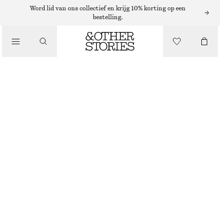
Word lid van ons collectief en krijg 10% korting op een
/
bestelling.
BIKINI'S
/
BADKLEDING
GERIMPELDE BIKINISLIP
€ 17
€ 29
LAATSTE KANS
/
KLEDING
ZWART
34
36
38
40
42
44