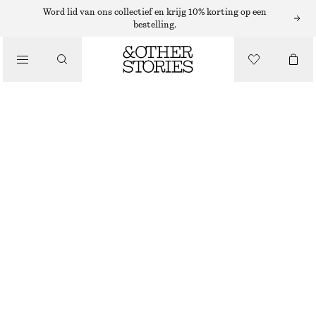
Word lid van ons collectief en krijg 10% korting op een
bestelling.
/
TOPS EN T-SHIRTS
GERIMPELDE JERSEY TOP MET LAGE HALS
€ 19
€ 25
/
LAATSTE KANS
KLEDING
GEBROKEN WIT
XS
S
M
L