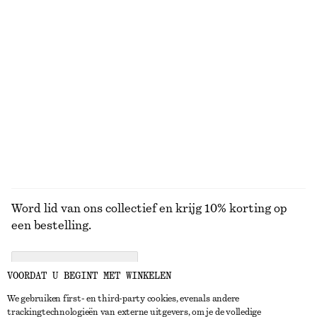
€ 39
€ 59
€ 45
€ 79
Laatste kans
Laatste kans
Top met lage ronde hals en lange mouwen
Nauwsluitend jersey T-shirt
€ 15
€ 35
€ 25
€ 35
Laatste kans
Laatste kans
BEKIJK ALLE TOPS EN T-SHIRTS
Word lid van ons collectief en krijg 10% korting op
een bestelling.
CREATE ACCOUNT
VOORDAT U BEGINT MET WINKELEN
We gebruiken first- en third-party cookies, evenals andere
trackingtechnologieën van externe uitgevers, om je de volledige