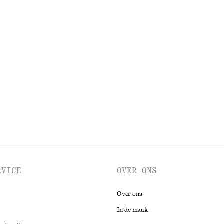
€ 79
Nieuw
100% linen
+
7
en midi-jurk
Linnen midi-jurk met gedraaide ban
€ 99
100% linen
BEKIJK ALLE JURKEN EN JUMPSUITS
RVICE
OVER ONS
Over ons
In de maak