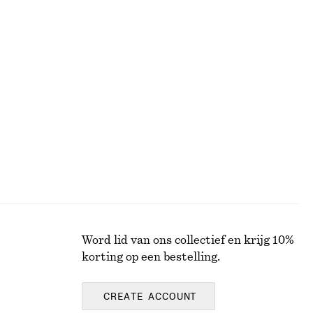
€ 69
djes
Katoenen trui
€ 59
100% cotton
Word lid van ons collectief en krijg 10%
korting op een bestelling.
CREATE ACCOUNT