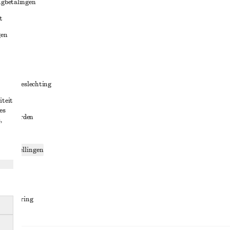
ugbetalingen
t
gen
ng
chillenbeslechting
iteit
aarden
es
oorwaarden
,
g
ce-instellingen
ng
den
sverklaring