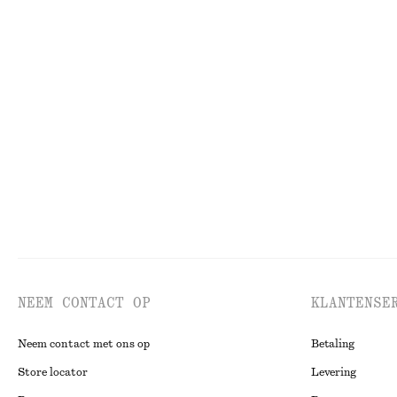
€ 119
€ 119
Gepolijste schakelketting
Mouwloze satijn
€ 25
€ 99
Nieuw
NEEM CONTACT OP
KLANTENSE
Neem contact met ons op
Betaling
Store locator
Levering