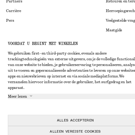
Partners
Retouren en ter
Carrière
Herroepingsrech
Pers
Veelgestelde vra
Maatgids
Studentenkorti
Instagram
VOORDAT U BEGINT MET WINKELEN
Alternatieve ges
Pinterest
We gebruiken first- en third-party cookies, evenals andere
trackingtechnologieën van externe uitgevers, om je de volledige functional
Algemene voorw
Facebook
van onze website te bieden, je gebruikerservaring te personaliseren, analys
Lidmaatschapsv
uit te voeren en gepersonaliseerde advertenties te leveren op onze websites
YouTube
apps en nieuwsbrieven op internet en via sociale mediaplatforms. We
Cookieverklarin
TikTok
verzamelen hiervoor informatie over de gebruiker, het surfgedrag en het
apparaat.
Cookie- en servi
Meer lezen
Privacyverklari
Servicevoorwaar
Toegankelijkheid
ALLES ACCEPTEREN
ALLEEN VEREISTE COOKIES