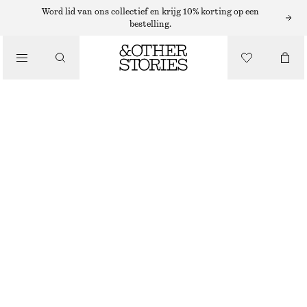
VESTEN
Word lid van ons collectief en krijg 10% korting op een
bestelling.
/
KNITWEAR
GEHAAKT VEST MET KORTE MOUWEN
/
€ 49
€ 89
KLEDING
LAATSTE KANS
ZWART
XS
S
M
L