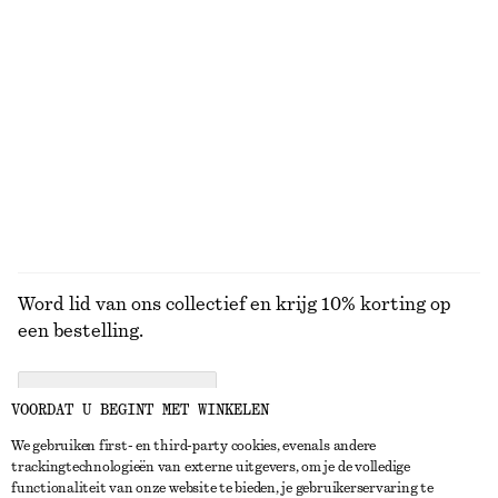
KNITWEAR
JURKEN
ACCESSOIRES
JACKS EN
JASSEN
Word lid van ons collectief en krijg 10% korting op
een bestelling.
CREATE ACCOUNT
VOORDAT U BEGINT MET WINKELEN
We gebruiken first- en third-party cookies, evenals andere
trackingtechnologieën van externe uitgevers, om je de volledige
NEEM CONTACT OP
functionaliteit van onze website te bieden, je gebruikerservaring te