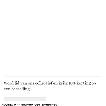
Wikkeljurk met gedrapeerde taille
Ribgebreide tanktop
€ 89
€ 49
Nieuw
+
2
Overhemd van katoen met strik in de taille
Linnen mini-jurk
€ 79
€ 79
Nieuw
Nieuw
100% cotton
100% linen
BEKIJK ALLE JURKEN EN JUMPSUITS
Word lid van ons collectief en krijg 10% korting op
een bestelling.
CREATE ACCOUNT
VOORDAT U BEGINT MET WINKELEN