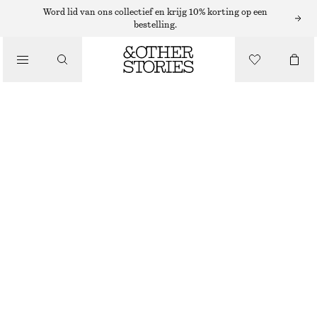
Word lid van ons collectief en krijg 10% korting op een
bestelling.
/
JURKEN EN JUMPSUITS
MOUWLOZE SATIJNEN MIDI-JURK
€ 99
WARM TAUPE
+
11
/
KLEDING
32
34
36
38
40
42
44
Maattabel
MAAT
KIES MAAT