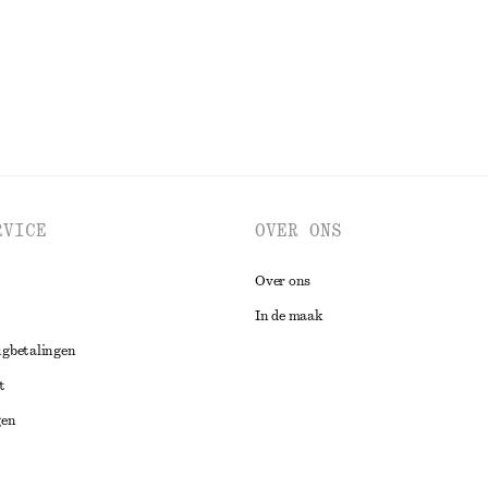
BEKIJK ALLE JURKEN EN JUMPSUITS
RVICE
OVER ONS
Over ons
In de maak
ugbetalingen
t
gen