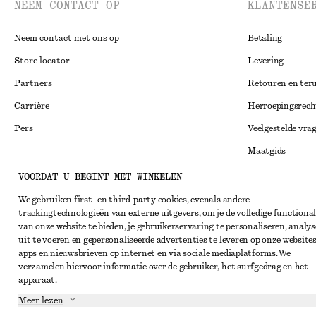
NEEM CONTACT OP
KLANTENSE
Neem contact met ons op
Betaling
Store locator
Levering
Partners
Retouren en ter
Carrière
Herroepingsrech
Pers
Veelgestelde vra
Maatgids
Studentenkorti
VOORDAT U BEGINT MET WINKELEN
Instagram
Alternatieve ges
We gebruiken first- en third-party cookies, evenals andere
Pinterest
trackingtechnologieën van externe uitgevers, om je de volledige functional
Algemene voorw
Facebook
van onze website te bieden, je gebruikerservaring te personaliseren, analys
uit te voeren en gepersonaliseerde advertenties te leveren op onze websites
Lidmaatschapsv
YouTube
apps en nieuwsbrieven op internet en via sociale mediaplatforms. We
Cookieverklarin
verzamelen hiervoor informatie over de gebruiker, het surfgedrag en het
TikTok
apparaat.
Cookie- en servi
Meer lezen
Privacyverklari