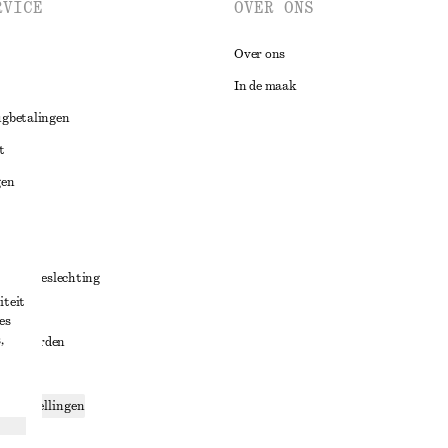
RVICE
OVER ONS
Over ons
In de maak
ugbetalingen
t
gen
ng
chillenbeslechting
iteit
aarden
es
,
oorwaarden
g
ce-instellingen
ng