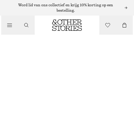
Word lid van ons collectief en krijg 10% korting op een
bestelling.
PUMPS
/
SCHOENEN
LEREN PUMPS MET BLOKHAK
€ 149
DONKERROZE
36
37
38
39
40
41
Maattabel
MAAT