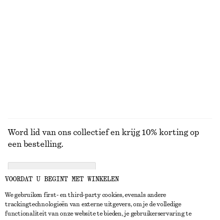
Nieuw
Online exclusive
+
7
Broek van katoenen keperstof met trekkoord
Gedrapeerde midi-jurk
€ 79
€ 129
100% cotton
Nieuw
BEKIJK ALLE PUMPS
Word lid van ons collectief en krijg 10% korting op
een bestelling.
CREATE ACCOUNT
VOORDAT U BEGINT MET WINKELEN
We gebruiken first- en third-party cookies, evenals andere
trackingtechnologieën van externe uitgevers, om je de volledige
NEEM CONTACT OP
functionaliteit van onze website te bieden, je gebruikerservaring te