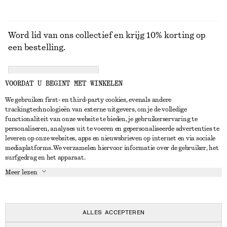
Word lid van ons collectief en krijg 10% korting op
een bestelling.
CREATE ACCOUNT
VOORDAT U BEGINT MET WINKELEN
We gebruiken first- en third-party cookies, evenals andere
trackingtechnologieën van externe uitgevers, om je de volledige
NEEM CONTACT OP
functionaliteit van onze website te bieden, je gebruikerservaring te
personaliseren, analyses uit te voeren en gepersonaliseerde advertenties te
Neem contact met ons op
Instagram
leveren op onze websites, apps en nieuwsbrieven op internet en via sociale
KLANTENSERVICE
mediaplatforms. We verzamelen hiervoor informatie over de gebruiker, het
Store locator
Pinterest
surfgedrag en het apparaat.
Betaling
OVER ONS
Partners
Facebook
Meer lezen
Levering
Over ons
Carrière
YouTube
Retouren en terugbetalingen
In de maak
Pers
TikTok
Herroepingsrecht
ALLES ACCEPTEREN
Veelgestelde vragen