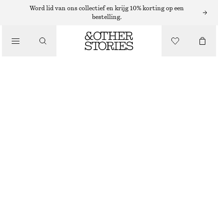
Word lid van ons collectief en krijg 10% korting op een
bestelling.
SNEAKERS
/
SCHOENEN
ADIDAS TOKYO MJ SNEAKERS
€ 100
LICHTBLAUW
37
38
39
40
41
38
40
42
1/3
2/3
1/3
2/3
1/3
Maattabel
MAAT