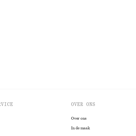
€ 25
100% cotton
jd uitlopende rok
Leren penny loafers
€ 129
Nieuw
BEKIJK ALLE MINI-TASSEN
RVICE
OVER ONS
Over ons
In de maak