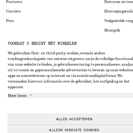
Partners
Retouren en ter
Carrière
Herroepingsrech
Pers
Veelgestelde vra
Maatgids
Studentenkorti
Instagram
VOORDAT U BEGINT MET WINKELEN
Alternatieve ges
Pinterest
We gebruiken first- en third-party cookies, evenals andere
trackingtechnologieën van externe uitgevers, om je de volledige functional
Algemene voorw
Facebook
van onze website te bieden, je gebruikerservaring te personaliseren, analys
Lidmaatschapsv
uit te voeren en gepersonaliseerde advertenties te leveren op onze websites
YouTube
apps en nieuwsbrieven op internet en via sociale mediaplatforms. We
Cookieverklarin
TikTok
verzamelen hiervoor informatie over de gebruiker, het surfgedrag en het
apparaat.
Cookie- en servi
Meer lezen
Privacyverklari
Servicevoorwaar
Toegankelijkheid
ALLES ACCEPTEREN
ALLEEN VEREISTE COOKIES