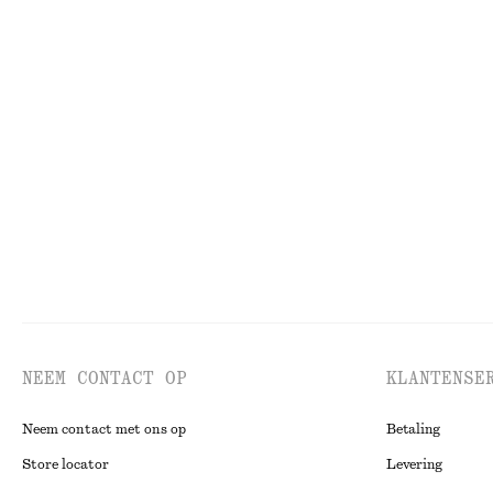
€ 89
€ 129
Nieuw
Nieuw
+
5
Recht katoenen T-shirt
Midi-jurk met wi
€ 25
€ 99
100% organic cotton
Nieuw
NEEM CONTACT OP
KLANTENSE
Neem contact met ons op
Betaling
Store locator
Levering