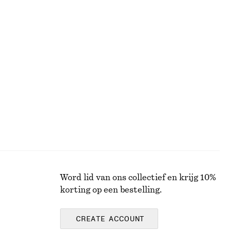
€ 89
+
4
+
8
Mouwloze satijnen midi-jurk
€ 99
Word lid van ons collectief en krijg 10%
korting op een bestelling.
CREATE ACCOUNT