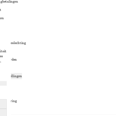
ugbetalingen
t
gen
ng
chillenbeslechting
iteit
aarden
es
oorwaarden
,
g
ce-instellingen
ng
den
sverklaring