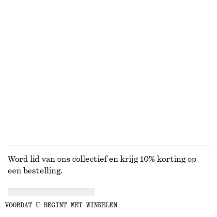
T-shirt van katoen met ronde hals
Mouwloze top
€ 25
€ 35
100% cotton
100% cotton
+
12
Cropped broek met wijde, ronde pijpen
Maxi-jurk met geplooid lijfje
€ 89
€ 149
Nieuw
Nieuw
BEKIJK ALLE SIERADEN
Word lid van ons collectief en krijg 10% korting op
een bestelling.
CREATE ACCOUNT
VOORDAT U BEGINT MET WINKELEN