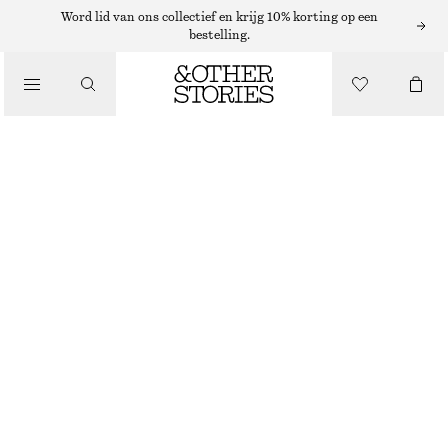
ARMBANDEN
Word lid van ons collectief en krijg 10% korting op een
bestelling.
/
SIERADEN
GEDRAAIDE MANCHETARMBAND
/
€ 39
ACCESSOIRES
NIET OP VOORRAAD
GOUD/ZILVER
XS/S
M/L