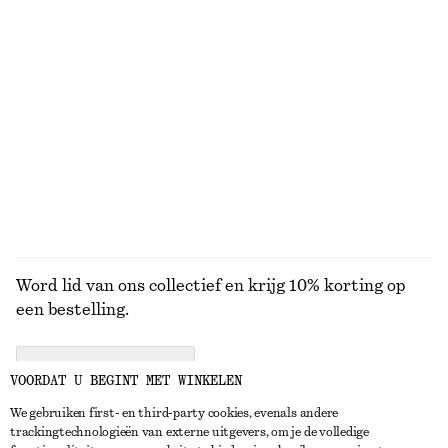
Jeans met taps toelopende pijpen
Zonnebril met ovaal montuur
€ 89
€ 35
+
1
+
1
Midi-jurk met gedraaide taille
T-shirt van katoen met ronde hals
€ 99
€ 25
Nieuw
100% cotton
+
11
BEKIJK ALLE SNEAKERS
Word lid van ons collectief en krijg 10% korting op
een bestelling.
CREATE ACCOUNT
VOORDAT U BEGINT MET WINKELEN
We gebruiken first- en third-party cookies, evenals andere
trackingtechnologieën van externe uitgevers, om je de volledige