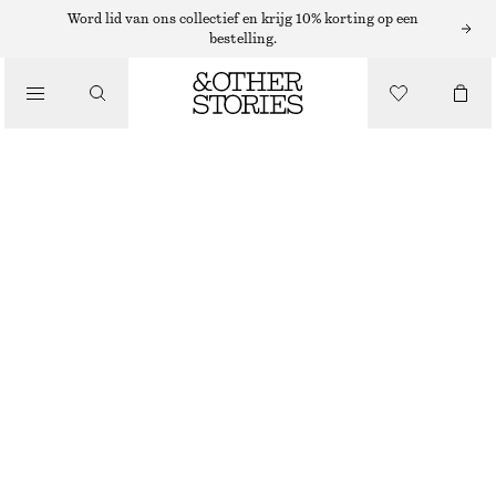
VEJA SNEAKERS
Word lid van ons collectief en krijg 10% korting op een
bestelling.
/
SNEAKERS
VEJA DEKKAN-SNEAKERS
€ 175
/
SCHOENEN
BRUIN
36
37
38
39
40
41
Maattabel
MAAT