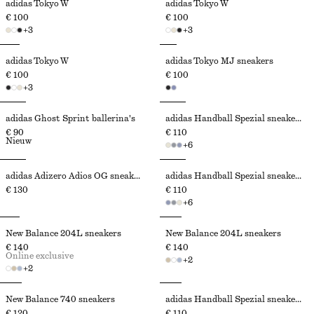
adidas Tokyo W
adidas Tokyo W
€ 100
€ 100
+
3
+
3
adidas Tokyo W
adidas Tokyo MJ sneakers
€ 100
€ 100
+
3
adidas Ghost Sprint ballerina's
adidas Handball Spezial sneakers
€ 90
€ 110
Nieuw
+
6
adidas Adizero Adios OG sneakers
adidas Handball Spezial sneakers
€ 130
€ 110
+
6
New Balance 204L sneakers
New Balance 204L sneakers
€ 140
€ 140
Online exclusive
+
2
+
2
New Balance 740 sneakers
adidas Handball Spezial sneakers
€ 120
€ 110