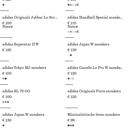
+
6
adidas Originals Jabbar Lo Scrunch sneakers
adidas Handball Spezial sneakers
€ 100
€ 110
Nieuw
Nieuw
+
6
adidas Superstar II W
adidas Japan W sneakers
€ 120
€ 130
adidas Tokyo MJ sneakers
adidas Gazelle Lo Pro W sneakers
€ 100
€ 120
adidas SL 72 OG
adidas Originals Paris sneakers
€ 100
€ 120
adidas Japan W sneakers
Minimalistische leren sneakers
€ 130
€ 99