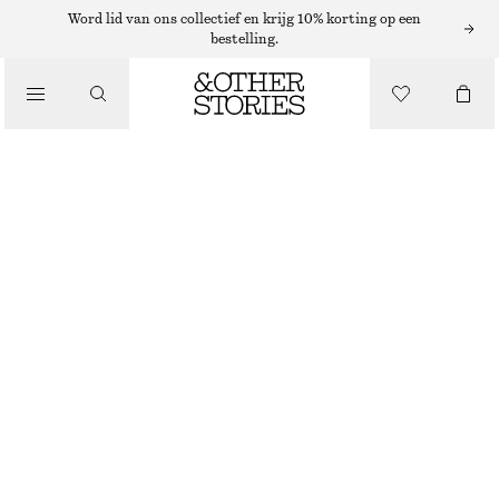
OORBELLEN
Word lid van ons collectief en krijg 10% korting op een
bestelling.
/
SIERADEN
VIBRANT PENDANT HOOP EARRINGS
/
€ 25
ACCESSOIRES
NIET OP VOORRAAD
TANGERINE
ONESIZE
MAAT