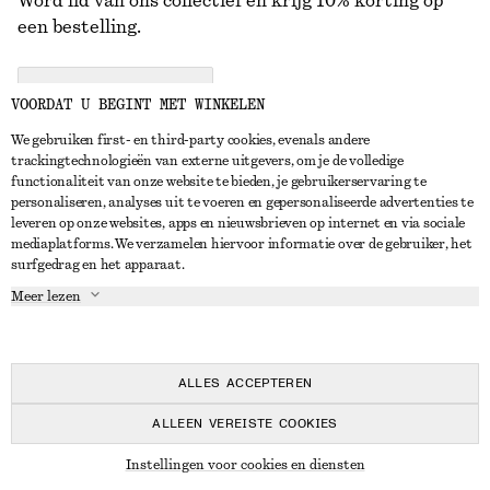
Word lid van ons collectief en krijg 10% korting op
een bestelling.
CREATE ACCOUNT
VOORDAT U BEGINT MET WINKELEN
We gebruiken first- en third-party cookies, evenals andere
trackingtechnologieën van externe uitgevers, om je de volledige
NEEM CONTACT OP
functionaliteit van onze website te bieden, je gebruikerservaring te
personaliseren, analyses uit te voeren en gepersonaliseerde advertenties te
Neem contact met ons op
Instagram
leveren op onze websites, apps en nieuwsbrieven op internet en via sociale
KLANTENSERVICE
mediaplatforms. We verzamelen hiervoor informatie over de gebruiker, het
Store locator
Pinterest
surfgedrag en het apparaat.
Betaling
OVER ONS
Partners
Facebook
Meer lezen
Levering
Over ons
Carrière
YouTube
Retouren en terugbetalingen
In de maak
Pers
TikTok
Herroepingsrecht
ALLES ACCEPTEREN
Veelgestelde vragen
ALLEEN VEREISTE COOKIES
Maatgids
© 2026 & OTHER STORIES
Instellingen voor cookies en diensten
Studentenkorting