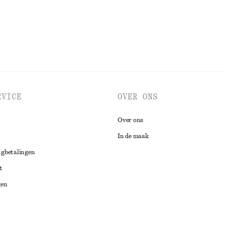
RVICE
OVER ONS
Over ons
In de maak
ugbetalingen
t
gen
ng