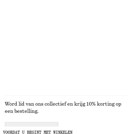
Uitlopende linnen midi-jurk
Recht katoenen T-shirt
€ 99
€ 25
Nieuw
100% organic cotton
+
7
100% linen
Spencer van een mohairmix met ronde hals
Wikkelvest van merinowol
€ 69
€ 69
Nieuw
Nieuw
100% merino wool
BEKIJK ALLE SIERADEN
Word lid van ons collectief en krijg 10% korting op
een bestelling.
CREATE ACCOUNT
VOORDAT U BEGINT MET WINKELEN