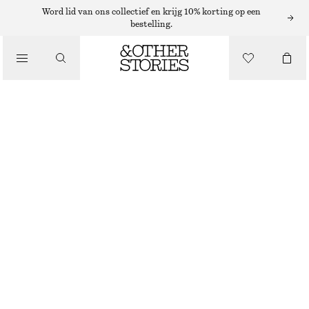
OORBELLEN
Word lid van ons collectief en krijg 10% korting op een
bestelling.
/
SIERADEN
GERIBBELDE OORBELLEN
/
€ 35
ACCESSOIRES
NIET OP VOORRAAD
ZILVER
ONESIZE
MAAT