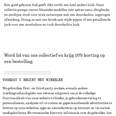
Een goed gekozen hak geeft elke outfit een heel andere look. Onze
collectie pumps omvat klassieke modellen met spitse neus, slingbacks
en muiltjes, stuk voor stuk ontworpen met een doordachte, ingetogen
afwerking. Draag ze met een broek met wijde pijpen of een getailleerde
jurk voor een moeiteloos en toch doordachte look.
Word lid van ons collectief en krijg 10% korting op
een bestelling.
CREATE ACCOUNT
VOORDAT U BEGINT MET WINKELEN
We gebruiken first- en third-party cookies, evenals andere
trackingtechnologieën van externe uitgevers, om je de volledige
NEEM CONTACT OP
functionaliteit van onze website te bieden, je gebruikerservaring te
personaliseren, analyses uit te voeren en gepersonaliseerde advertenties te
Neem contact met ons op
Instagram
leveren op onze websites, apps en nieuwsbrieven op internet en via sociale
KLANTENSERVICE
mediaplatforms. We verzamelen hiervoor informatie over de gebruiker, het