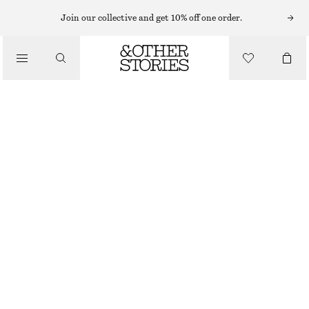
MAXIKLÄNNINGAR
Join our collective and get 10% off one order.
/
KLÄNNINGAR
RYNKAD MAXIKLÄNNING I TRIKÅ
650 KR
890 KR
/
LAST CHANCE
KLÄDER
MÖRKGRÅ
XS
S
M
L