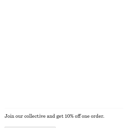
Last chance
Last chance
100% bomull
Rynkad topp med nyckelhålsringning
T-shirt med rund halsringning
320 kr
790 kr
170 kr
250 kr
Last chance
Last chance
100% bomull
+
2
Plisserad midikjol
Ribbad midiklänning
650 kr
1290 kr
370 kr
790 kr
Last chance
Last chance
UTFORSKA ALLA KLÄNNINGAR
Join our collective and get 10% off one order.