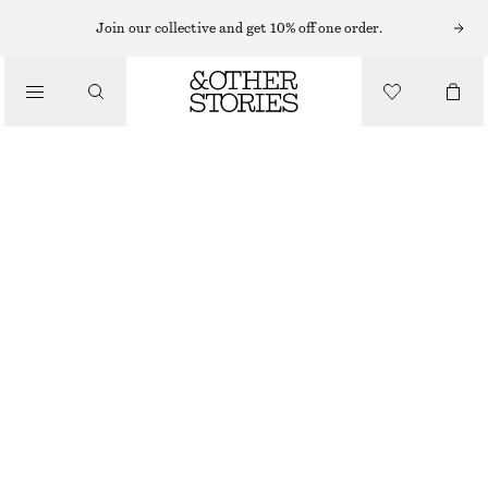
HANDLOTION
Join our collective and get 10% off one order.
/
BODY CARE
SICILIAN SUNRISE HANDKRÄM
50 KR
/
30 ML | 1 666.67 KR / 1 L
BEAUTY
OUT OF STOCK
SICILIAN SUNRISE
+
3
VÄLJ STORLEK
Hitta i butik