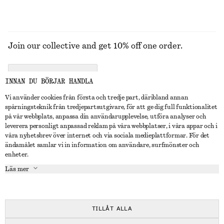
Join our collective and get 10% off one order.
CREATE ACCOUNT
INNAN DU BÖRJAR HANDLA
Vi använder cookies från första och tredje part, däribland annan
spårningsteknik från tredjepartsutgivare, för att ge dig full funktionalitet
KONTAKTA OSS
på vår webbplats, anpassa din användarupplevelse, utföra analyser och
leverera personligt anpassad reklam på våra webbplatser, i våra appar och i
Kontakta oss
Instagram
våra nyhetsbrev över internet och via sociala medieplattformar. För det
KUNDTJÄNST
ändamålet samlar vi in information om användare, surfmönster och
Hitta butik
Pinterest
enheter.
Betalning
OM
Affiliates
Facebook
Läs mer
Presentkort
Om oss
Karriär
Youtube
Leverans
In the making
Press
TikTok
Retur & återbetalning
TILLÅT ALLA
Ångerrätt