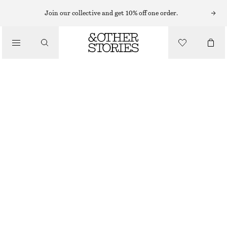
Join our collective and get 10% off one order.
/
BIKINIS
STRUKTURMÖNSTRAD BIKINITROSA
/
BADKLÄDER
120 KR
320 KR
OUT OF STOCK
/
KLÄDER
LJUSTURKOS
32
34
36
38
40
42
44