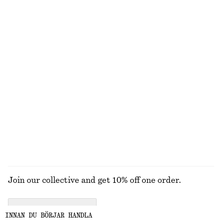
+
1
Bikinitrosa med spänne
Bikinitrosa med sidodetalj
190 kr
320 kr
320 kr
Last chance
Online exclusive
Online exclusive
Bikinitrosa med knytning i sidan
Boxig t-shirt i bomull
250 kr
320 kr
270 kr
Last chance
100% ekologisk bomull
+
1
+
6
UTFORSKA ALLA BADKLÄDER
Join our collective and get 10% off one order.
CREATE ACCOUNT
INNAN DU BÖRJAR HANDLA