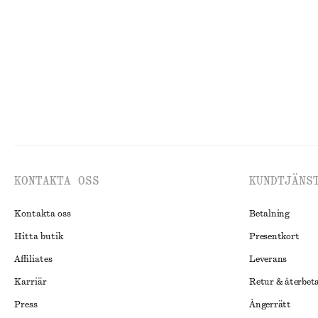
New
100% linne
Last chance
KONTAKTA OSS
KUNDTJÄNS
Kontakta oss
Betalning
Hitta butik
Presentkort
Affiliates
Leverans
Karriär
Retur & återbet
Press
Ångerrätt