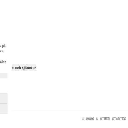
lösning
t på
era
delning
ålet
r cookies och tjänster
ande
olicy
© 2026 & OTHER STORIES