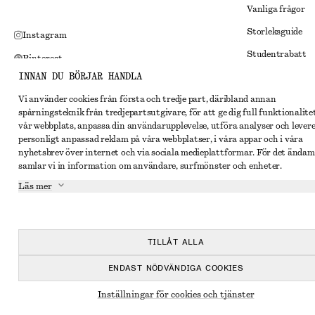
Vanliga frågor
Storleksguide
Instagram
Studentrabatt
Pinterest
INNAN DU BÖRJAR HANDLA
Alternativ tvist
Facebook
Vi använder cookies från första och tredje part, däribland annan
Villkor
Youtube
spårningsteknik från tredjepartsutgivare, för att ge dig full funktionalite
Medlemsvillkor
vår webbplats, anpassa din användarupplevelse, utföra analyser och lever
TikTok
personligt anpassad reklam på våra webbplatser, i våra appar och i våra
Cookies och data
nyhetsbrev över internet och via sociala medieplattformar. För det ändam
samlar vi in information om användare, surfmönster och enheter.
Inställningar fö
Läs mer
Sekretessmeddel
Användarvillkor
Tillgänglighetsp
TILLÅT ALLA
ENDAST NÖDVÄNDIGA COOKIES
Inställningar för cookies och tjänster