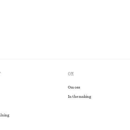
Last chance
UTFORSKA ALLA KLÄNNINGAR
T
OM
Om oss
In the making
alning